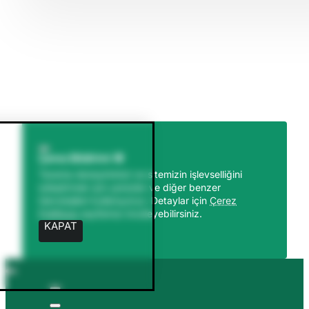
Çerez Bildirimi 🍪
Tarama deneyiminizi ve sitemizin işlevselliğini
iyileştirmek için çerezler ve diğer benzer
teknolojileri kullanıyoruz. Detaylar için
Çerez
Politikası
sayfamızı inceleyebilirsiniz.
KAPAT