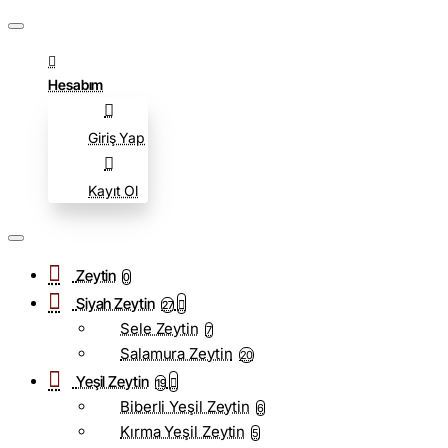
Hesabım
Giriş Yap
Kayıt Ol
Zeytin
0
Siyah Zeytin
27
Sele Zeytin
7
Salamura Zeytin
20
Yeşil Zeytin
19
Biberli Yeşil Zeytin
6
Kırma Yeşil Zeytin
5