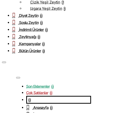
Çizik Yeşil Zeytin
7
Izgara Yeşil Zeytin
1
Diyet Zeytin
0
Soslu Zeytin
0
İndirimli Ürünler
0
Zeytinyağı
0
Kampanyalar
0
Bütün Ürünler
0
Son Eklenenler
0
Çok Satılanlar
0
0
Anasayfa
0