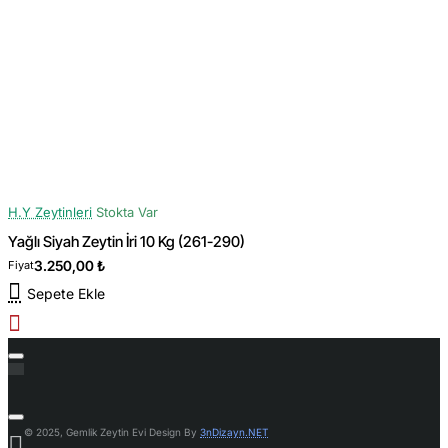
H.Y Zeytinleri
Stokta Var
Yağlı Siyah Zeytin İri 10 Kg (261-290)
3.250,00 ₺
Fiyat
Sepete Ekle
© 2025, Gemlik Zeytin Evi Design By
3nDizayn.NET