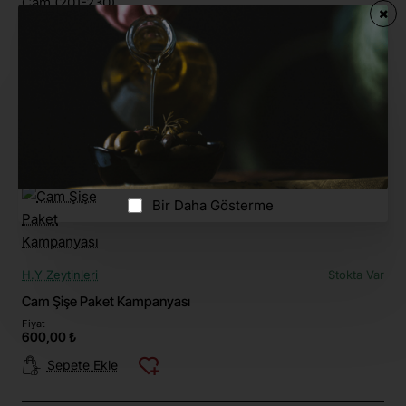
H.Y Zeytinleri
Stokta Var
Biberli Yeşil Zeytin 400 Gr. Cam (201-230)
Fiyat
200,00 ₺
Sepete Ekle
Bir Daha Gösterme
H.Y Zeytinleri
Stokta Var
Cam Şişe Paket Kampanyası
Fiyat
600,00 ₺
Sepete Ekle