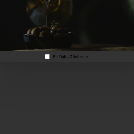
bir özenle hasat edilir. Doğal yöntemlerl
işlenen yeşil zeytinler, çizik yöntemiyle
sofralarınıza farklı ve lezzetli bir tat suna
Cam kavanozda sunulan çizik yeşil
zeytinlerimiz, kahvaltılarda, salatalarda,
atıştırmalık olarak veya çeşitli yemekler
Bir Daha Gösterme
kullanılmak üzere ideal bir seçenektir. He
zeytin tanesi, çizik işlemi sayesinde kısa
sürede olgunlaştırılır ve kendine özgü ta
dokusunu korur. Gemlik Zeytin Evi'nin
sunduğu bu ürün, en kaliteli H.Y Zeytinler
hazırlanır ve müşterilerimize en iyi zeyti
deneyimini sunmak için büyük bir titizlik
paketlenir.
Gemlik Zeytin Evi olarak, müşteri