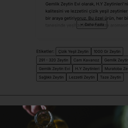
Gemlik Zeytin Evi olarak, H.Y Zeytinleri'n
kalitesini ve lezzetini çizik yeşil zeytinle
bir araya getiriyoruz. Bu özel ürün, her bi
tanesinde yeşil zeytinin taptaze aroması
çizik yöntemiyle elde edilen lezzetini sun
Cam kavanozun içinde sunulan 1000 gra
bu ürün ambalajında, her kilogramda 291 
Etiketler:
Çizik Yeşil Zeytin
1000 Gr Zeytin
320 adet zeytin bulunur ve her bir zeytin
291 - 320 Zeytin
Cam Kavanoz
Gemlik Zeytin
özenle seçilip işlenmiştir.
Gemlik Zeytin Evi
H.Y Zeytinleri
Muratoba Zey
Gemlik Zeytini, Marmara Bölgesi'nin inci
Sağlıklı Zeytin
Lezzetli Zeytin
Taze Zeytin
olarak bilinir ve dünyaca ünlüdür. Murat
Köyü'nün bereketli topraklarında yetiştir
bu zeytinler, ideal iklim koşulları ve topr
yapısı sayesinde benzersiz bir tat ve ar
kazanır. Muratoba Zeytinleri, uzun yıllard
süregelen zeytin yetiştiriciliği geleneği i
kalitesini korur ve her bir zeytin tanesi 