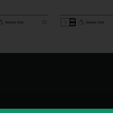
Sepete Ekle
Sepete Ekle
Gemlik
Muratoba
Köyü
Az
Tuzlu
Siyah
Zeytin
900
Gr.
(231-
290)