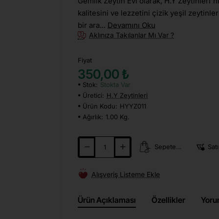
Gemlik Zeytin Evi olarak, H.Y Zeytinleri'n
kalitesini ve lezzetini çizik yeşil zeytinle
bir ara...
Devamını Oku
Aklınıza Takılanlar Mı Var ?
Fiyat
350,00 ₺
Stok:
Stokta Var
Üretici:
H.Y Zeytinleri
Ürün Kodu:
HYYZ011
Ağırlık:
1.00 Kg.
Sepete Ekle
Satı
Alışveriş Listeme Ekle
Ürün Açıklaması
Özellikler
Yoru