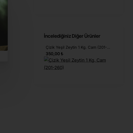
e
r.
İncelediğiniz Diğer Ürünler
Çizik Yeşil Zeytin 1 Kg. Cam (201-260)
de
350,00 ₺
r bir
t ve
i ile
n
le