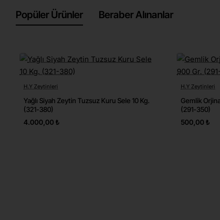
Popüler Ürünler
Beraber Alınanlar
H.Y Zeytinleri
H.Y Zeytinleri
Yeni
Ücretsiz Kargo
Yağlı Siyah Zeytin Tuzsuz Kuru Sele 10 Kg.
Gemlik Orjina
🔥 Çok Satılan
(321-380)
(291-350)
4.000,00 ₺
500,00 ₺