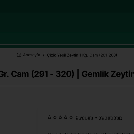
Çizik Yeşil Zeytin 1 Kg. Cam (201-260)
home
 Gr. Cam (291 - 320) | Gemlik Zeytin
0 yorum
•
Yorum Yap
Yeni
🔥 Çok Satılan