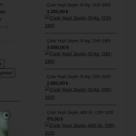
in
Çizik Yeşil Zeytin 10 Kg. (231-260)
rde
3.250,00 ₺
r
nı ve
ar.
Çizik Yeşil Zeytin 10 Kg. (261-290)
mlık
3.000,00 ₺
-
,
i
tinleri
Çizik Yeşil Zeytin 10 Kg. (291-320)
si
2.500,00 ₺
oba
ilen
ak
oma
Çizik Yeşil Zeytin 400 Gr. (291-320)
175,00 ₺
ır
le
büyük