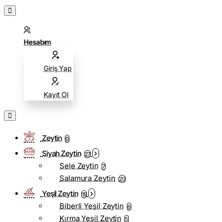
Hesabım
Giriş Yap
Kayıt Ol
Zeytin
0
Siyah Zeytin
27
Sele Zeytin
7
Salamura Zeytin
20
Yeşil Zeytin
19
Biberli Yeşil Zeytin
6
Kırma Yeşil Zeytin
5