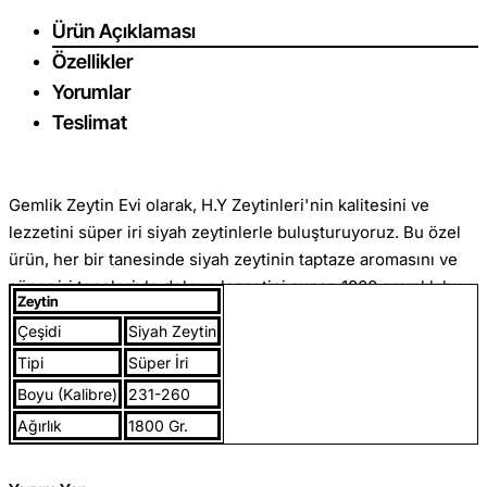
Ürün Açıklaması
Özellikler
Yorumlar
Teslimat
Gemlik Zeytin Evi olarak, H.Y Zeytinleri'nin kalitesini ve
lezzetini süper iri siyah zeytinlerle buluşturuyoruz. Bu özel
ürün, her bir tanesinde siyah zeytinin taptaze aromasını ve
süper iri taneleriyle dolgun lezzetini sunar. 1800 gramlık bu
Zeytin
ürün ambalajında, her kilogramda 231 - 260 adet zeytin
Çeşidi
Siyah Zeytin
bulunur ve her bir zeytin, özenle seçilip işlenmiştir.
Tipi
Süper İri
Boyu (Kalibre)
231-260
Gemlik Zeytini, Marmara Bölgesi'nin incisi olarak bilinir ve
Ağırlık
1800 Gr.
dünyaca ünlüdür. Muratoba Köyü'nün bereketli topraklarında
yetiştirilen bu zeytinler, ideal iklim koşulları ve toprak yapısı
sayesinde benzersiz bir tat ve aroma kazanır. Muratoba