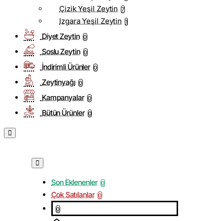
Çizik Yeşil Zeytin
7
Izgara Yeşil Zeytin
1
Diyet Zeytin
0
Soslu Zeytin
0
İndirimli Ürünler
0
Zeytinyağı
0
Kampanyalar
0
Bütün Ürünler
0
Son Eklenenler
0
Çok Satılanlar
0
0