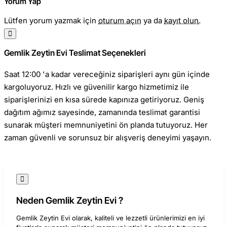
Yorum Yap
Zeytinleri, uzun yıllardır süregelen zeytin yetiştiriciliği
Lütfen yorum yazmak için
oturum açın
ya da
kayıt olun
.
geleneği ile kalitesini korur ve her bir zeytin tanesi büyük bir
özenle hasat edilir. Doğal yöntemlerle işlenen siyah
zeytinler, sofralarınıza farklı ve lezzetli bir tat sunar.
Gemlik Zeytin Evi Teslimat Seçenekleri
Saat 12:00 'a kadar vereceğiniz siparişleri aynı gün içinde
Süper iri siyah zeytinlerimiz, kahvaltılarda, salatalarda,
kargoluyoruz. Hızlı ve güvenilir kargo hizmetimiz ile
atıştırmalık olarak veya çeşitli yemeklerde kullanılmak üzere
siparişlerinizi en kısa sürede kapınıza getiriyoruz. Geniş
ideal bir seçenektir. Her bir zeytin tanesi, doğal
dağıtım ağımız sayesinde, zamanında teslimat garantisi
fermantasyon süreci ile olgunlaştırılır ve kendine özgü tat ve
sunarak müşteri memnuniyetini ön planda tutuyoruz. Her
dokusunu korur. Gemlik Zeytin Evi'nin sunduğu bu ürün, en
zaman güvenli ve sorunsuz bir alışveriş deneyimi yaşayın.
kaliteli H.Y Zeytinleri ile hazırlanır ve müşterilerimize en iyi
zeytin deneyimini sunmak için büyük bir titizlikle paketlenir.
Gemlik Zeytin Evi olarak, müşteri memnuniyetini en üst
seviyede tutmak için en kaliteli ürünleri sunuyoruz. H.Y
Neden Gemlik Zeytin Evi ?
Zeytinleri'nin süper iri siyah zeytinleri, sağlıklı yaşamın bir
Gemlik Zeytin Evi olarak, kaliteli ve lezzetli ürünlerimizi en iyi
parçası olup, zengin besin değerleri ile de dikkat çeker.