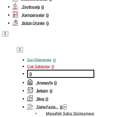
Zeytinyağı
0
Kampanyalar
0
Bütün Ürünler
0
Son Eklenenler
0
Çok Satılanlar
0
0
Anasayfa
0
İletişim
0
Blog
0
Daha Fazla...
0
Mesafeli Satış Sözleşmesi