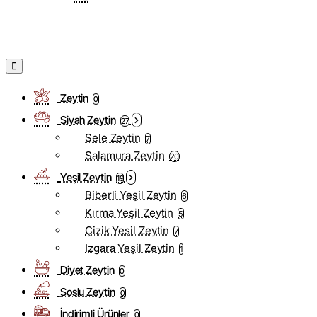
Zeytin
0
Siyah Zeytin
27
Sele Zeytin
7
Salamura Zeytin
20
Yeşil Zeytin
19
Biberli Yeşil Zeytin
6
Kırma Yeşil Zeytin
5
Çizik Yeşil Zeytin
7
Izgara Yeşil Zeytin
1
Diyet Zeytin
0
Soslu Zeytin
0
İndirimli Ürünler
0