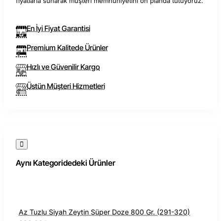
fiyatlarla sunarak müşteri memnuniyetini ön planda tutuyoruz.
Zeytinlerimiz, düşük kalori ve yüksek lif içeriği ile sağlıklı
beslenmeyi desteklerken, doğal fermantasyon süreci ile
En İyi Fiyat Garantisi
lezzeti artırılmıştır.
Premium Kalitede Ürünler
1800 gramlık pratik ambalajı ile hem ticari hem de ev
Hızlı ve Güvenilir Kargo
kullanımı için ideal olan bu ürün, uzun süre tazeliğini korur.
Ambalajı açtıktan sonra zeytinlerinizi serin ve kuru bir yerde
Üstün Müşteri Hizmetleri
saklayarak, uzun süre boyunca aynı taze lezzeti
koruyabilirsiniz. Muratoba Zeytinleri'nin kalitesini ve Gemlik
Zeytini'nin eşsiz lezzetini yansıtan bu özel ürünle,
sofralarınıza renk ve tat katın.
Aynı Kategoridedeki Ürünler
Az Tuzlu Siyah Zeytin Süper Doze 800 Gr. (291-320)