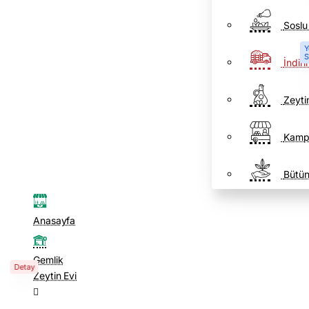
Soslu
Y
S
İndiri
Zeyti
Kamp
Bütün
Anasayfa
Gemlik
Detay
Zeytin Evi