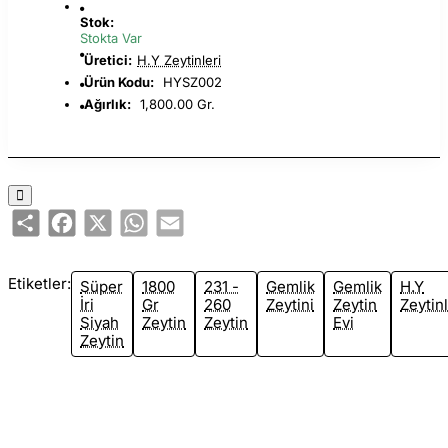
Stok:
Stokta Var
Üretici:
H.Y Zeytinleri
Ürün Kodu:
HYSZ002
Ağırlık:
1,800.00 Gr.
Share
Facebook
X
WhatsApp
Email
Etiketler:
Süper
1800
231 -
Gemlik
Gemlik
H.Y
İri
Gr
260
Zeytini
Zeytin
Zeytinl
Siyah
Zeytin
Zeytin
Evi
Zeytin