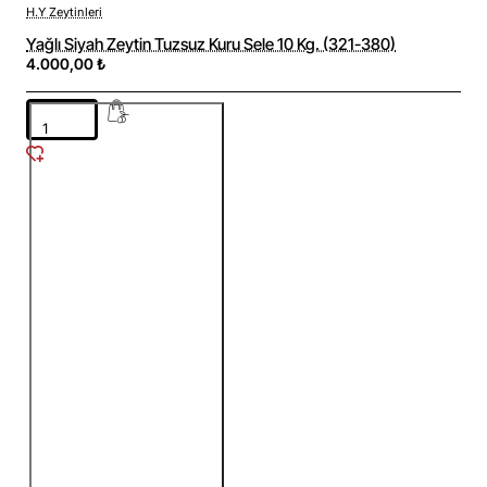
H.Y Zeytinleri
Yağlı Siyah Zeytin Tuzsuz Kuru Sele 10 Kg. (321-380)
4.000,00 ₺
Yağlı
Siyah
Zeytin
Tuzsuz
Kuru
Sele
10
Kg.
(321-
380)