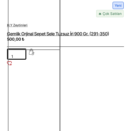
Yeni
🔥 Çok Satılan
H.Y Zeytinleri
Gemlik Orjinal Sepet Sele Tuzsuz İri 900 Gr. (291-350)
500,00 ₺
Gemlik
Orjinal
Sepet
Sele
Tuzsuz
İri
900
Gr.
(291-
350)