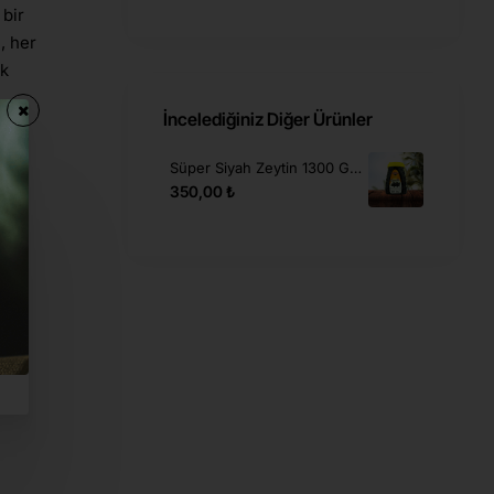
 bir
, her
ak
İncelediğiniz Diğer Ürünler
Süper Siyah Zeytin 1300 Gr. (291-350)
eri,
350,00 ₺
r.