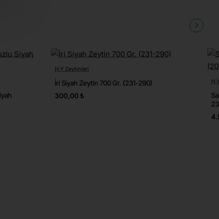
H.Y Zeytinleri
Yeni
H.Y
İri Siyah Zeytin 700 Gr. (231-290)
Yeni
iyah
Sa
300,00 ₺
ok Satılan
23
4.