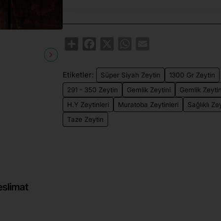
Share
Facebook
X
WhatsApp
Email
Yeni
🔥 Çok Satılan
Etiketler:
Süper Siyah Zeytin
1300 Gr Zeytin
291 - 350 Zeytin
Gemlik Zeytini
Gemlik Zeytin
H.Y Zeytinleri
Muratoba Zeytinleri
Sağlıklı Ze
Taze Zeytin
eslimat