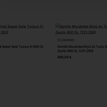
H.Y Zeytinleri
Yeni
l Sepet Sele Tuzsuz İri 900 Gr.
Gemlik Muratoba Köyü Az Tuzlu S
🔥 Çok Satılan
🔥 Ç
Zeytin 900 Gr. (231-290)
450,00 ₺