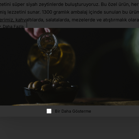
zzetini süper siyah zeytinlerde buluşturuyoruz. Bu özel ürün, her
miş lezzetini sunar. 1300 gramlık ambalaj içinde sunulan bu ürün
rimiz, kahvaltılarda, salatalarda, mezelerde ve atıştırmalık olar
ve dünyaca ünlüdür. Muratoba Köyü'nün bereketli topraklarında
pısı sayesinde benzersiz bir tat ve aroma kazanır. Muratoba Zeytinl
litesini korur ve her bir zeytin tanesi büyük bir özenle hasat edili
 farklı ve lezzetli bir tat sunar.
Bir Daha Gösterme