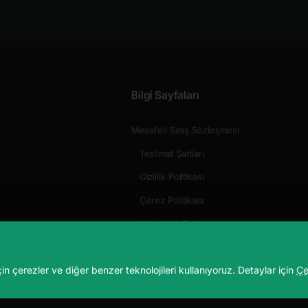
Bilgi Sayfaları
Mesafeli Satış Sözleşmesi
Teslimat Şartları
Gizlilik Politikası
Çerez Politikası
Kurallar & Şartlar
çin çerezler ve diğer benzer teknolojileri kullanıyoruz. Detaylar için
Çe