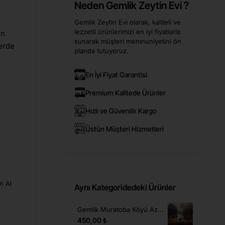
Neden Gemlik Zeytin Evi ?
Gemlik Zeytin Evi olarak, kaliteli ve
lezzetli ürünlerimizi en iyi fiyatlarla
in
sunarak müşteri memnuniyetini ön
lerde
planda tutuyoruz.
En İyi Fiyat Garantisi
Premium Kalitede Ürünler
Hızlı ve Güvenilir Kargo
Üstün Müşteri Hizmetleri
n Al
Aynı Kategoridedeki Ürünler
Gemlik Muratoba Köyü Az Tuzlu Siyah Zeytin 900 Gr. (231-290)
450,00 ₺