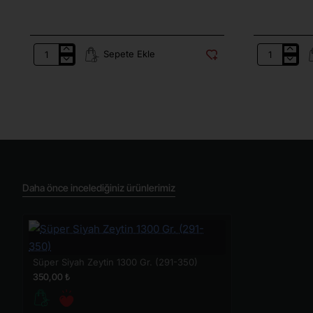
Sepete Ekle
Yağlı
Gemlik
Siyah
Orjinal
Zeytin
Sepet
Tuzsuz
Sele
Kuru
Tuzsuz
Sele
İri
10
900
Kg.
Gr.
(321-
(291-
380)
350)
Daha önce incelediğiniz ürünlerimiz
Süper Siyah Zeytin 1300 Gr. (291-350)
350,00 ₺