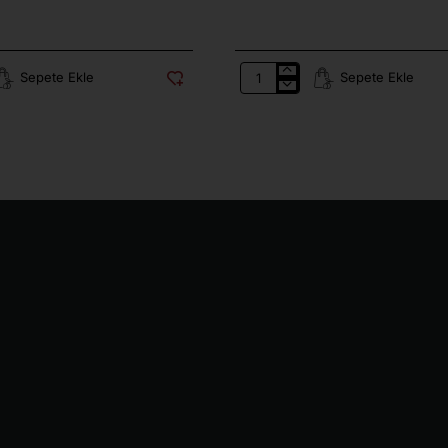
Sepete Ekle
Sepete Ekle
Gemlik
Muratoba
Köyü
Az
Tuzlu
Siyah
Zeytin
900
Gr.
(231-
290)