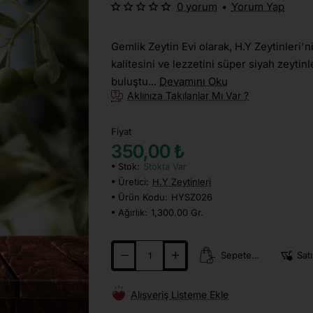
0 yorum
•
Yorum Yap
Gemlik Zeytin Evi olarak, H.Y Zeytinleri'n
kalitesini ve lezzetini süper siyah zeytin
buluştu...
Devamını Oku
Aklınıza Takılanlar Mı Var ?
Fiyat
350,00 ₺
Stok:
Stokta Var
Üretici:
H.Y Zeytinleri
Ürün Kodu:
HYSZ026
Ağırlık:
1,300.00 Gr.
Sepete Ekle
Satı
Alışveriş Listeme Ekle