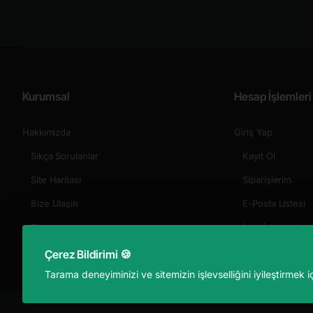
Kurumsal
Hesap İşlemleri
Hakkımızda
Giriş Yap
Sıkça Sorulanlar
Kayıt Ol
Site Haritası
Siparişlerim
Bize Ulaşın
E-Posta Listesi
Blog
İade İşlemleri
Çerez Bildirimi 🍪
Tarama deneyiminizi ve sitemizin işlevselliğini iyileştirmek i