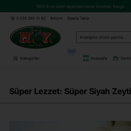
1500 ₺ ve üzeri siparişlerinizde Ücretsiz Kargo
0 535 265 15 92
İletişim
Sipariş Takip
Aradığınız
ürünü
yazınız...
Yeni
Kategoriler
Anasayfa
Gemli
Süper Lezzet: Süper Siyah Zeyti