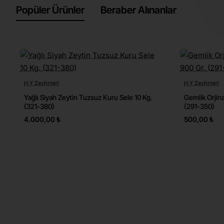
Popüler Ürünler
Beraber Alınanlar
H.Y Zeytinleri
H.Y Zeytinleri
Yeni
Ücretsiz Kargo
Yağlı Siyah Zeytin Tuzsuz Kuru Sele 10 Kg.
Gemlik Orjina
🔥 Çok Satılan
(321-380)
(291-350)
4.000,00 ₺
500,00 ₺