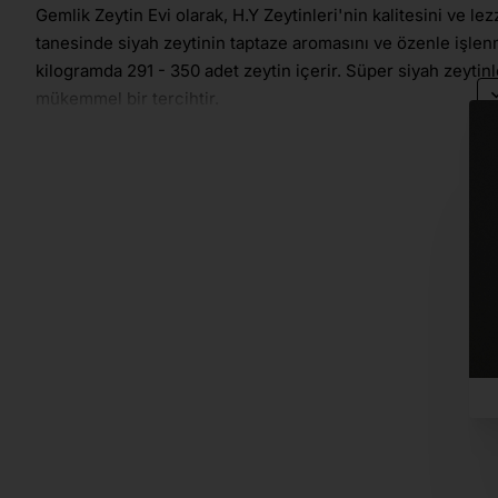
Gemlik Zeytin Evi olarak, H.Y Zeytinleri'nin kalitesini ve le
tanesinde siyah zeytinin taptaze aromasını ve özenle işlen
kilogramda 291 - 350 adet zeytin içerir. Süper siyah zeytinle
mükemmel bir tercihtir.
Gemlik Zeytini, Marmara Bölgesi'nin incisi olarak bilinir 
yetiştirilen bu zeytinler, ideal iklim koşulları ve toprak ya
uzun yıllardır süregelen zeytin yetiştiriciliği geleneği ile ka
Doğal yöntemlerle işlenen süper siyah zeytinler, sofralarınıza